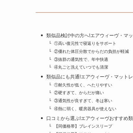
類似品検討中の方へ!エアウィーヴ・マ
①高い復元性で寝返りをサポート
②優れた体圧分散でからだの負担が軽減
③抜群の通気性で、年中快適
④丸ごと洗えていつでも清潔
類似品にも共通!エアウィーヴ・マット
①耐久性が低く、へたりやすい
②硬すぎて、からだが痛い
③通気性が良すぎて、冬は寒い
④熱に弱く、暖房器具が使えない
口コミから選ぶ!エアウィーヴおすすめ類
【同価格帯】ブレインスリープ