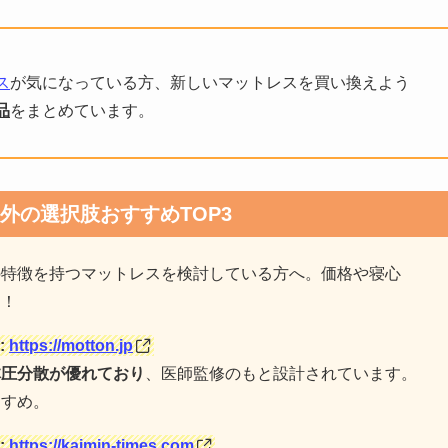
ス
が気になっている方、新しいマットレスを買い換えよう
品
をまとめています。
外の選択肢おすすめTOP3
の特徴を持つマットレスを検討している方へ。価格や寝心
ら！
:
https://motton.jp
体圧分散が優れており
、医師監修のもと設計されています。
すすめ。
:
https://kaimin-times.com