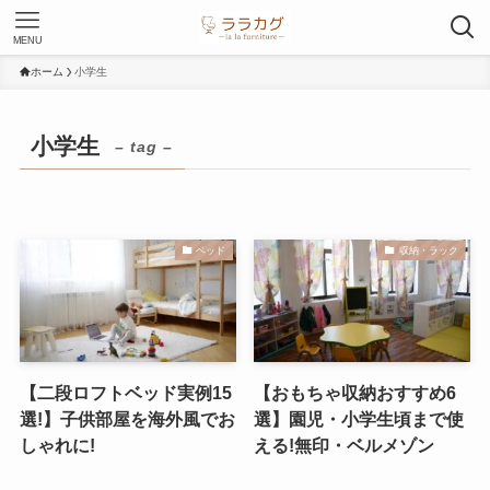
MENU
ホーム
小学生
小学生
– tag –
ベッド
収納・ラック
【二段ロフトベッド実例15
【おもちゃ収納おすすめ6
選!】子供部屋を海外風でお
選】園児・小学生頃まで使
しゃれに!
える!無印・ベルメゾン