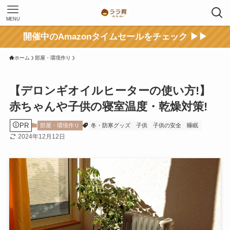
MENU
開催中のAmazonタイムセールをチェック ▶▶
ホーム
部屋・環境作り
【デロンギオイルヒーターの使い方!】
赤ちゃんや子供の寝室温度・乾燥対策!
PR
部屋・環境作り
冬・防寒グッズ
子供
子供の安全
睡眠
2024年12月12日