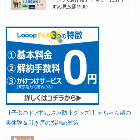
すめ見放題VOD
【子供のドア指はさみ防止グッズ!】赤ちゃん期の
実体験＆引き戸の指詰め対策
ララカグ