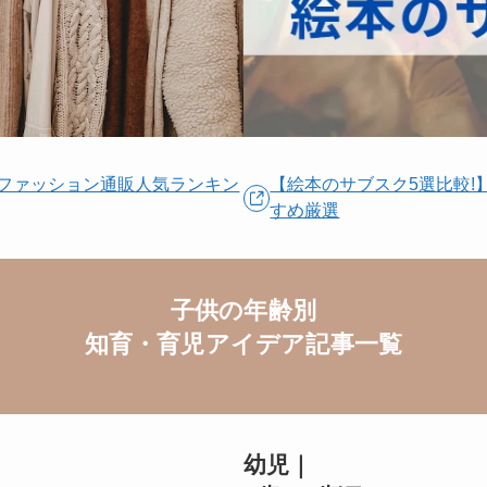
スファッション通販人気ランキン
【絵本のサブスク5選比較!
すめ厳選
子供の年齢別
知育・育児アイデア記事一覧
幼児｜