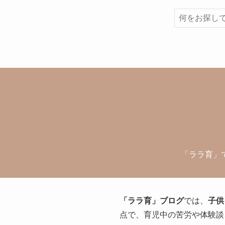
検
索
「ララ育」
「ララ育」ブログ
では、
子供
点で、育児中の苦労や体験談