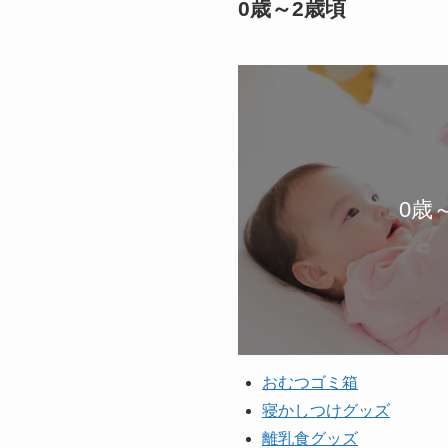
0歳～2歳頃
0歳
おむつゴミ箱
寝かしつけグッズ
離乳食グッズ