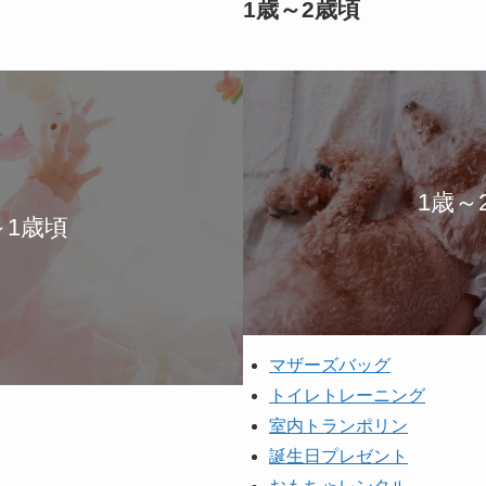
1歳～2歳頃
1歳～
～1歳頃
マザーズバッグ
トイレトレーニング
室内トランポリン
誕生日プレゼント