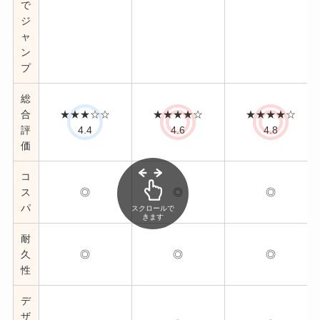
で
ジ
ャ
ン
プ
総
合
★★★☆☆
★★★★☆
★★★★☆
評
4.4
4.6
4.8
価
コ
ス
◎
◎
◎
パ
スクロールで
きます
耐
久
◎
◎
◎
性
デ
ザ