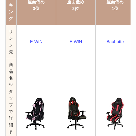
座面低め
座面低め
座面低め
キ
3位
2位
1位
ン
グ
リ
ン
E-WIN
E-WIN
Bauhutte
ク
先
商
品
名
※
タ
ッ
プ
で
詳
細
ま