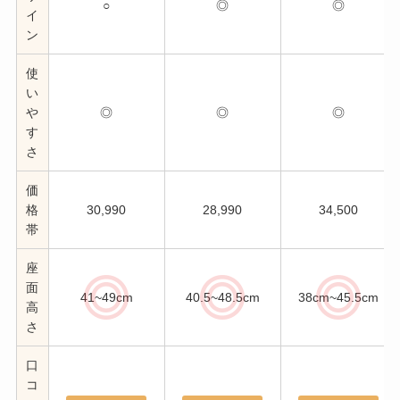
○
◎
◎
イ
ン
使
い
や
◎
◎
◎
す
さ
価
格
30,990
28,990
34,500
帯
座
面
41~49cm
40.5~48.5cm
38cm~45.5cm
高
さ
口
コ